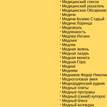
Медицинский список
*
Медицинский указатель
*
Медицинское Обозрение
*
Медичи
*
Медичи Козимо Старый
*
Медичи Лоренцо
*
Медиэваль
*
Медленность
*
Медлер Иоганн
*
Мёдлинг
*
Медляк
*
Медная зелень
*
Медная лазурь
*
Медная монета
*
Медная-Гора
*
Медник
*
Медники
*
Медников Федор Никола
*
Медноголовая змея
*
Меднорудянский рудник
*
Медные плиты
*
Медные протравы
*
Медный (синий) купорос
*
Медный блеск
*
Медный колчедан
*