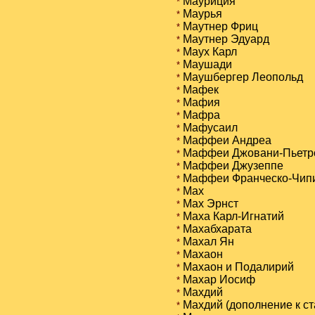
Мауриция
*
Маурья
*
Маутнер Фриц
*
Маутнер Эдуард
*
Маух Карл
*
Маушади
*
Маушбергер Леопольд
*
Мафек
*
Мафия
*
Мафра
*
Мафусаил
*
Маффеи Андреа
*
Маффеи Джовани-Пьетр
*
Маффеи Джузеппе
*
Маффеи Франческо-Чип
*
Мах
*
Мах Эрнст
*
Маха Карл-Игнатий
*
Махабхарата
*
Махал Ян
*
Махаон
*
Махаон и Подалирий
*
Махар Иосиф
*
Махдий
*
Махдий (дополнение к ст
*