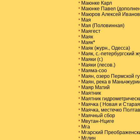
Маюнке Карл
*
Маюнке Павел (дополнени
*
Маюров Алексей Иванов
*
Мая
*
Мая (Половинная)
*
Маягест
*
Маяк
*
Маяк*
*
Маяк (журн., Одесса)
*
Маяк, с.-петербургский 
*
Маяки (г.)
*
Маяки (лесов.)
*
Маяма-соо
*
Маян, озеро Пермской г
*
Маян, река в Маньчжури
*
Маяр Матий
*
Маятник
*
Маятник гидрометрическ
*
Маячка ( Новая и Старая
*
Маячка, местечко Полтав
*
Маячный сбор
*
Мвутан-Нциге
*
Мга
*
Мгарский Преображенски
*
Мглин
*