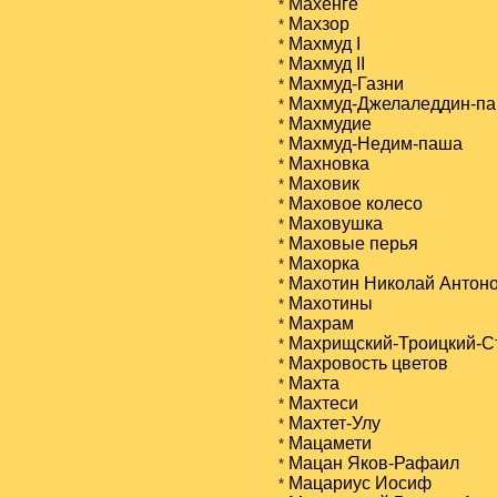
Махенге
*
Махзор
*
Махмуд I
*
Махмуд II
*
Махмуд-Газни
*
Махмуд-Джелаледдин-п
*
Махмудие
*
Махмуд-Недим-паша
*
Махновка
*
Маховик
*
Маховое колесо
*
Маховушка
*
Маховые перья
*
Махорка
*
Махотин Николай Антонов
*
Махотины
*
Махрам
*
Махрищский-Троицкий-С
*
Махровость цветов
*
Махта
*
Махтеси
*
Махтет-Улу
*
Мацамети
*
Мацан Яков-Рафаил
*
Мацариус Иосиф
*