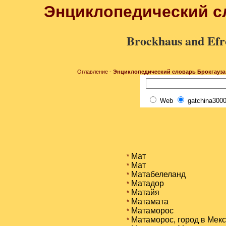
Энциклопедический с
Brockhaus and Efr
Оглавление -
Энциклопедический словарь Брокгауза и
Web
gatchina3000
Мат
*
Мат
*
Матабелеланд
*
Матадор
*
Матайя
*
Матамата
*
Матаморос
*
Матаморос, город в Мекс
*