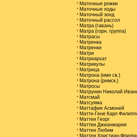
Маточные рожки
*
Маточные ходы
*
Маточный зонд
*
Маточный рассол
*
Матра (гавань)
*
Матра (горн. группа)
*
Матрасы
*
Матренка
*
Матренки
*
Матри
*
Матриархат
*
Матрикулы
*
Матрица
*
Матрона (имя св.)
*
Матрона (римск.)
*
Матросы
*
Матрунин Николай Иван
*
Матсмай
*
Матсуяма
*
Маттафия Асмоней
*
Матте-Гене Карл Филипп
*
Маттеи Георг
*
Маттеи Джианмария
*
Маттеи Любим
*
Маттеи Христиан-Фридр
*