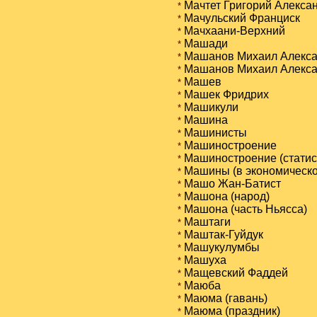
Мачтет Григорий Алекса
*
Мачульский Франциск
*
Мачхаани-Верхний
*
Машади
*
Машанов Михаил Алекса
*
Машанов Михаил Алексан
*
Машев
*
Машек Фридрих
*
Машикули
*
Машина
*
Машинисты
*
Машиностроение
*
Машиностроение (статист
*
Машины (в экономическо
*
Машо Жан-Батист
*
Машона (народ)
*
Машона (часть Ньясса)
*
Маштаги
*
Маштак-Гуйдук
*
Машукулумбы
*
Машуха
*
Мащевский Фаддей
*
Маюба
*
Маюма (гавань)
*
Маюма (праздник)
*