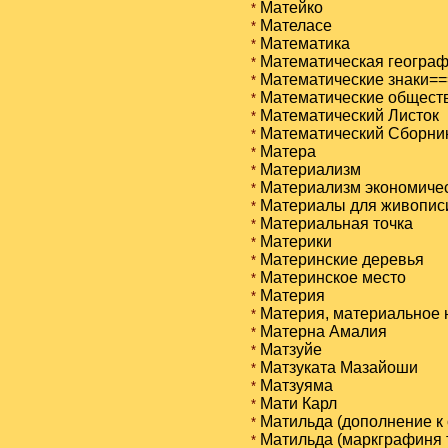
Матейко
*
Мателасе
*
Математика
*
Математическая геогра
*
Математические знаки==
*
Математические общест
*
Математический Листок
*
Математический Сборни
*
Матера
*
Материализм
*
Материализм экономиче
*
Материалы для живопис
*
Материальная точка
*
Материки
*
Материнские деревья
*
Материнское местo
*
Материя
*
Материя, материальное 
*
Матерна Амалия
*
Матзуйе
*
Матзуката Мазайоши
*
Матзуяма
*
Мати Карл
*
Матильда (дополнение к 
*
Матильда (маркграфиня 
*