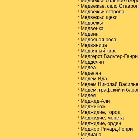
Медвежье соляное озер
*
Медвежье, село Ставроп
*
Медвежьи острова
*
Медвежьи щеки
*
Медвежья
*
Медвенка
*
Медвин
*
Медвяная роса
*
Медвяница
*
Медвяный квас
*
Медгерст Вальтер-Генри
*
Медделин
*
Медеa
*
Меделян
*
Медем Ида
*
Медем Николай Василье
*
Медем, графский и барон
*
Медея
*
Меджед-Али
*
Меджибож
*
Меджидие, город
*
Меджидие, монета
*
Меджидие, орден
*
Меджор Ричард-Генри
*
Медиана
*