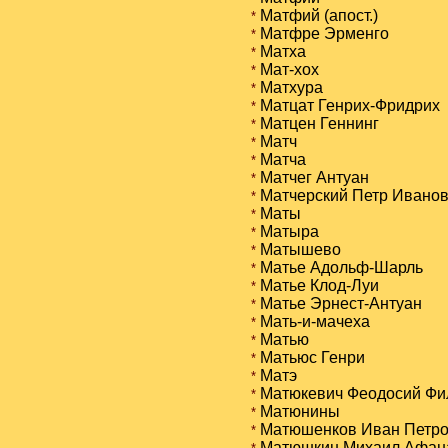
Матфий (апост.)
*
Матфре Эрменго
*
Матха
*
Мат-хох
*
Матхура
*
Матцат Генрих-Фридрих
*
Матцен Геннинг
*
Матч
*
Матча
*
Матчег Антуан
*
Матчерский Петр Иванов
*
Маты
*
Матыра
*
Матышево
*
Матье Адольф-Шарль
*
Матье Клод-Луи
*
Матье Эрнест-Антуан
*
Мать-и-мачеха
*
Матью
*
Матьюс Генри
*
Матэ
*
Матюкевич Феодосий Фи
*
Матюнины
*
Матюшенков Иван Петро
*
Матюшкин Михаил Афан