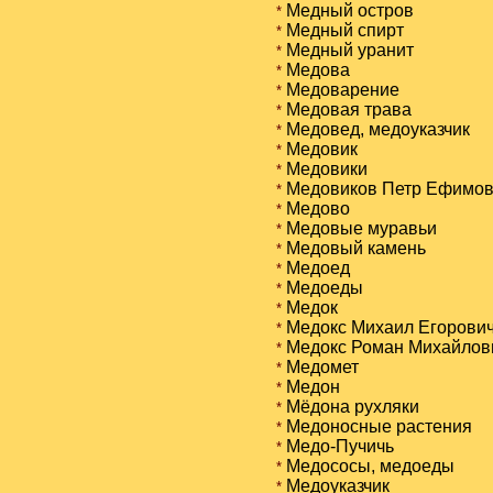
Медный остров
*
Медный спирт
*
Медный уранит
*
Медова
*
Медоварение
*
Медовая трава
*
Медовед, медоуказчик
*
Медовик
*
Медовики
*
Медовиков Петр Ефимов
*
Медово
*
Медовые муравьи
*
Медовый камень
*
Медоед
*
Медоеды
*
Медок
*
Медокс Михаил Егорови
*
Медокс Роман Михайлов
*
Медомет
*
Медон
*
Мёдона рухляки
*
Медоносные растения
*
Медо-Пучичь
*
Медососы, медоеды
*
Медоуказчик
*