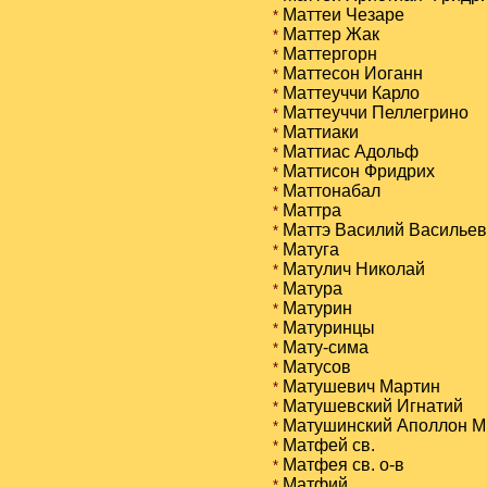
Маттеи Чезаре
*
Маттер Жак
*
Маттергорн
*
Маттесон Иоганн
*
Маттеуччи Карло
*
Маттеуччи Пеллегрино
*
Маттиаки
*
Маттиас Адольф
*
Маттисон Фридрих
*
Маттонабал
*
Маттра
*
Маттэ Василий Васильев
*
Матуга
*
Матулич Николай
*
Матура
*
Матурин
*
Матуринцы
*
Мату-сима
*
Матусов
*
Матушевич Мартин
*
Матушевский Игнатий
*
Матушинский Аполлон М
*
Матфей св.
*
Матфея св. о-в
*
Матфий
*