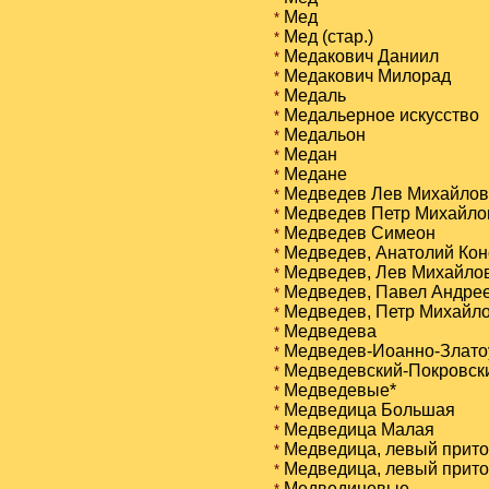
Мед
*
Мед (стар.)
*
Медакович Даниил
*
Медакович Милорад
*
Медаль
*
Медальерное искусство
*
Медальон
*
Медан
*
Медане
*
Медведев Лев Михайлов
*
Медведев Петр Михайло
*
Медведев Симеон
*
Медведев, Анатолий Кон
*
Медведев, Лев Михайлови
*
Медведев, Павел Андре
*
Медведев, Петр Михайлов
*
Медведева
*
Медведев-Иоанно-Златоу
*
Медведевский-Покровски
*
Медведевые*
*
Медведица Большая
*
Медведица Малая
*
Медведица, левый прито
*
Медведица, левый прито
*
Медведицевые