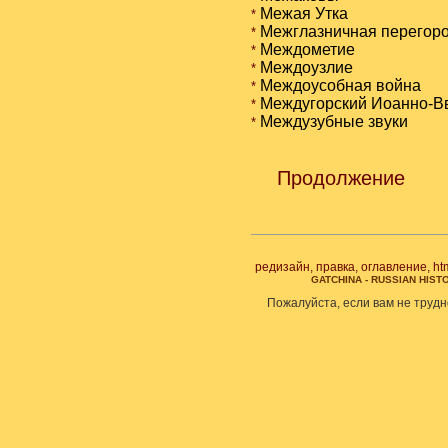
Межая Утка
*
Межглазничная перегор
*
Междометие
*
Междоузлие
*
Междоусобная война
*
Междугорский Иоанно-Вв
*
Междузубные звуки
*
Продолжение
редизайн, правка, оглавление, ht
GATCHINA - RUSSIAN HI
Пожалуйста, если вам не трудн