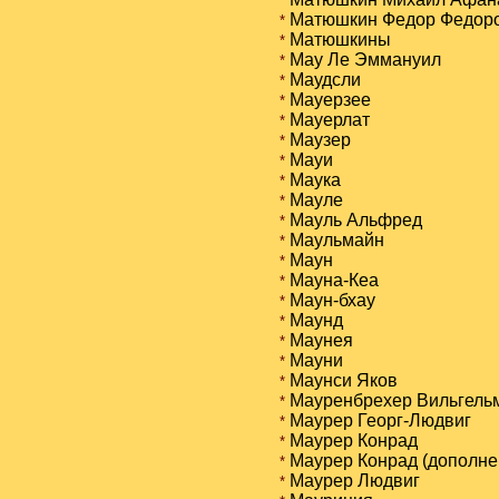
*
Матюшкин Федор Федор
*
Матюшкины
*
Мау Ле Эммануил
*
Маудсли
*
Мауерзее
*
Мауерлат
*
Маузер
*
Мауи
*
Маука
*
Мауле
*
Мауль Альфред
*
Маульмайн
*
Маун
*
Мауна-Кеа
*
Маун-бхау
*
Маунд
*
Маунея
*
Мауни
*
Маунси Яков
*
Мауренбрехер Вильгель
*
Маурер Георг-Людвиг
*
Маурер Конрад
*
Маурер Конрад (дополнен
*
Маурер Людвиг
*