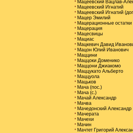
Мацеевский Вацлав-Але
*
Мацеевский Игнатий
*
Мацеевский Игнатий (доп
*
Мацер Эмилий
*
Мацерационные остатки
*
Мацерация
*
Мацесвицы
*
Мациас
*
Мацкевич Давид Иванов
*
Мацон Юлий Иванович
*
Маццини
*
Маццоки Доменико
*
Маццони Джиакомо
*
Маццукато Альберто
*
Маццуола
*
Мацьков
*
Мача (пос.)
*
Мача (с.)
*
Мачай Александр
*
Мачва
*
Мачедонский Александр
*
Мачерата
*
Мачехи
*
Мачин
*
Мачтет Григорий Алекса
*