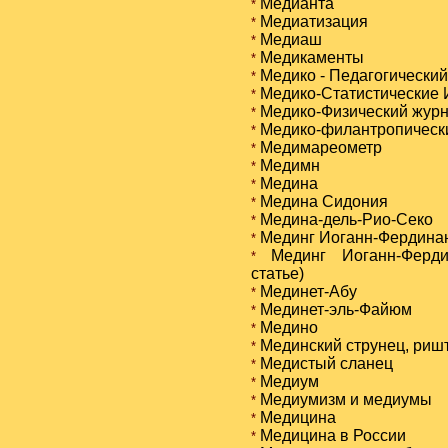
Медианта
*
Медиатизация
*
Медиаш
*
Медикаменты
*
Медико - Педагогический
*
Медико-Статистические 
*
Медико-Физический жур
*
Медико-филантропически
*
Медимареометр
*
Медимн
*
Медина
*
Медина Сидония
*
Медина-дель-Pиo-Ceкo
*
Мединг Иоганн-Фердина
*
Мединг Иоганн-Фердин
*
статье)
Мединет-Абу
*
Мединет-эль-Файюм
*
Медино
*
Мединский струнец, риш
*
Медистый сланец
*
Медиум
*
Медиумизм и медиумы
*
Медицина
*
Медицина в России
*