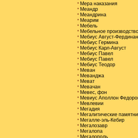
Меpa наказания
*
Меандр
*
Меандрина
*
Меарим
*
Мебель
*
Мебельное производств
*
Мебиус Август-Фердина
*
Мебиус Гермина
*
Мебиус Карл-Август
*
Мебиус Павел
*
Мебиус Павел
*
Мебиус Теодор
*
Меван
*
Меванджа
*
Меват
*
Мевачан
*
Мевес, фон
*
Мевиус Аполлон Федоро
*
Мевлевии
*
Мегадия
*
Мегалитические памятни
*
Мегалле-эль-Кебир
*
Мегалозавр
*
Мегалопа
*
Мегалополь
*