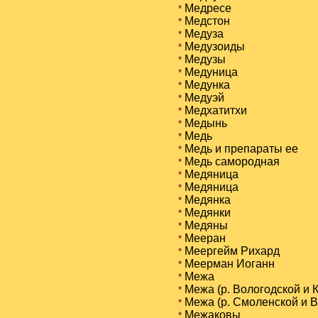
Медресе
*
Медстон
*
Медуза
*
Медузоиды
*
Медузы
*
Медуница
*
Медунка
*
Медуэй
*
Медхатитхи
*
Медынь
*
Медь
*
Медь и препараты ее
*
Медь самородная
*
Медяница
*
Медяница
*
Медянка
*
Медянки
*
Медяны
*
Мееран
*
Меергейм Рихард
*
Меерман Иоганн
*
Межа
*
Межа (р. Вологодской и К
*
Межа (р. Смоленской и Ви
*
Межаковы
*