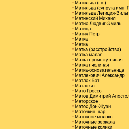
Матильда (св.)
*
Матильда (супруга имп. 
*
Матильда Летиция-Виль
*
Матинский Михаил
*
Матио Людвиг-Эмиль
*
Матица
*
Матич Петр
*
Матка
*
Матка
*
Матка (расстройства)
*
Матка малая
*
Матка промежуточная
*
Матка пчелиная
*
Матка-основательница
*
Матлекович Александр
*
Матлок Бат
*
Матлокит
*
Мато Гроссо
*
Матов Димитрий Апосто
*
Маторское
*
Матос Дон-Жуан
*
Маточкин шар
*
Маточное молоко
*
Маточные зеркала
*
Маточные колики
*