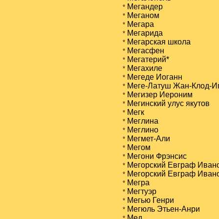
Мегандер
*
Меганом
*
Мегара
*
Мегарида
*
Мегарская школа
*
Мегасфен
*
Мегатерий*
*
Мегахиле
*
Мегеде Иоганн
*
Меге-Латуш Жан-Клод-И
*
Мегизер Иероним
*
Мегинский улус якутов
*
Мегк
*
Меглина
*
Меглино
*
Мегмет-Али
*
Мегом
*
Мегони Фрэнсис
*
Мегорский Евграф Иван
*
Мегорский Евграф Иванов
*
Мегра
*
Мегтуэр
*
Мегью Генри
*
Мегюль Этьен-Анри
*
Мед
*