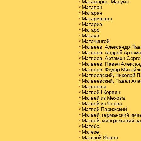
Матаморос, Мануил
*
Матапан
*
Матаран
*
Матаришван
*
Матариэ
*
Матаро
*
Матауа
*
Матачингой
*
Матвеев, Александр Пав
*
Матвеев, Андрей Артам
*
Матвеев, Артамон Серге
*
Матвеев, Павел Алексан
*
Матвеев, Федор Михайл
*
Матвеевский, Николай П
*
Матвеевский, Павел Але
*
Матвеевы
*
Матвей I Корвин
*
Матвей из Мехова
*
Матвей из Янова
*
Матвей Парижский
*
Матвей, германский имп
*
Матвей, мингрельский ц
*
Матеба
*
Матезе
*
Матезий Иоанн
*